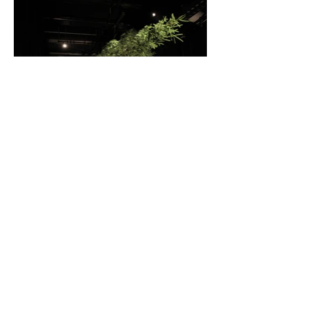
© 2023 par GabrielleTurbide. Créé avec Wix.com